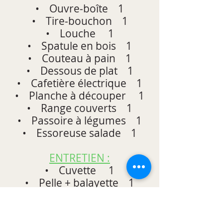
• Ouvre‐boîte 1
• Tire‐bouchon 1
• Louche 1
• Spatule en bois 1
• Couteau à pain 1
• Dessous de plat 1
• Cafetière électrique 1
• Planche à découper 1
• Range couverts 1
• Passoire à légumes 1
• Essoreuse salade 1
ENTRETIEN :
• Cuvette 1
• Pelle + balayette 1
• Balai 1
• Paillasson 1
• Poubelle 1